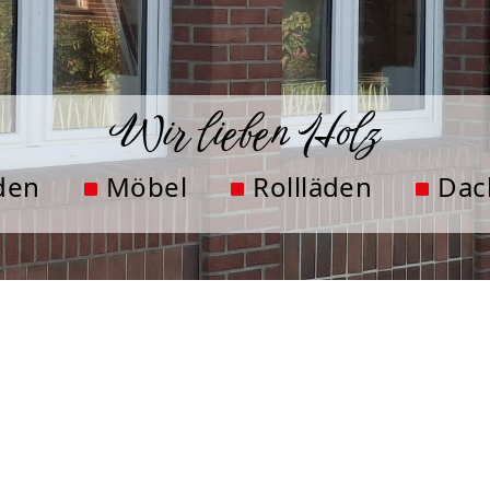
Wir lieben Holz
den
Möbel
Rollläden
Dac